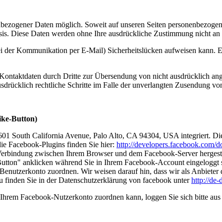
nbezogener Daten möglich. Soweit auf unseren Seiten personenbezogen
 Basis. Diese Daten werden ohne Ihre ausdrückliche Zustimmung nicht an
ei der Kommunikation per E-Mail) Sicherheitslücken aufweisen kann. Ei
ontaktdaten durch Dritte zur Übersendung von nicht ausdrücklich ang
ausdrücklich rechtliche Schritte im Falle der unverlangten Zusendung 
ike-Button)
1601 South California Avenue, Palo Alto, CA 94304, USA integriert.
die Facebook-Plugins finden Sie hier:
http://developers.facebook.com/do
Verbindung zwischen Ihrem Browser und dem Facebook-Server hergestellt
tton" anklicken während Sie in Ihrem Facebook-Account eingeloggt sin
nutzerkonto zuordnen. Wir weisen darauf hin, dass wir als Anbieter d
u finden Sie in der Datenschutzerklärung von facebook unter
http://de
Ihrem Facebook-Nutzerkonto zuordnen kann, loggen Sie sich bitte au