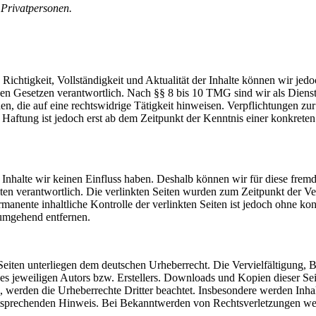
 Privatpersonen.
die Richtigkeit, Vollständigkeit und Aktualität der Inhalte können wir
n Gesetzen verantwortlich. Nach §§ 8 bis 10 TMG sind wir als Dienstean
, die auf eine rechtswidrige Tätigkeit hinweisen. Verpflichtungen z
e Haftung ist jedoch erst ab dem Zeitpunkt der Kenntnis einer konkre
n Inhalte wir keinen Einfluss haben. Deshalb können wir für diese fre
 Seiten verantwortlich. Die verlinkten Seiten wurden zum Zeitpunkt der
manente inhaltliche Kontrolle der verlinkten Seiten ist jedoch ohne ko
umgehend entfernen.
n Seiten unterliegen dem deutschen Urheberrecht. Die Vervielfältigung,
 jeweiligen Autors bzw. Erstellers. Downloads und Kopien dieser Seite
n, werden die Urheberrechte Dritter beachtet. Insbesondere werden Inhal
tsprechenden Hinweis. Bei Bekanntwerden von Rechtsverletzungen wer